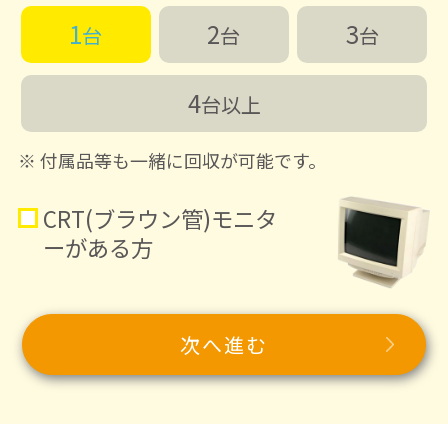
1
2
3
台
台
台
4
台以上
※ 付属品等も一緒に回収が可能です。
CRT(ブラウン管)モニタ
ーがある方
次へ進む